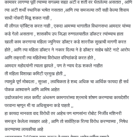
कामावर लागण्या पूर्वी त्याच्या सगळ्या सह्या अटी व शर्ती वर घेतलेल्या असतात , आणि
त्या अटी शर्थी स्थानिक भाषेत नसतात ,आणि त्या समजल्या तरी सही केल्या शिवाय
साधी नोकरी मिळू शकत नाही ,
मी लीगल प्रॅक्टिस करत नाही , एकदा आमच्या भागातील विधानसभा आमदार यांच्या
कडे गेलो असताना , शासकीय उप जिल्हा रुग्णालयातील डॉकटर त्यांच्याच हाता
खाली काम करणाऱ्या महिला ज्युनियर डॉक्टर कडे शाररीक सुखाची मागणी करत
होते , आणि त्या महिला डॉक्टर ने नकार दिल्या ने हे डॉक्टर साहेब खोटे नाटे आरोप
आणि तक्रारी त्या महिलेच्या विरोधात वरिष्ठांकडे करत होते ,
आमदार महोदयांनी त्याला झापले , पण ते न्याय देऊ शकले नाहीत
ती महिला विशाखा कमिटी प्रमुख होती ,,
त्यामुळे पूर्ण मोबदला , सुरक्षा , लवचिकता हे शब्द अधिक चा आर्थिक फायदा ही सर्व
पोकळ आश्वासने आणि आमिष आहेत
उद्योजकांना लाल कार्पेट अंथरूण कामगारांच्या श्रमाचे शोषण करण्याचा कायदेशीर
परवाना म्हणून मी या अधिसूचना कडे पाहतो ,,
हा कायदा मानवता वाद विरोधी तर आहेच पण माणसांना रोबोट निर्जीव मशिनरी
समजून केलेला व्यवहार आहे , आणि तो सार्वत्रिक रित्या विरोध करण्याच्या , निषेध
करण्याच्या लायकीचा आहे