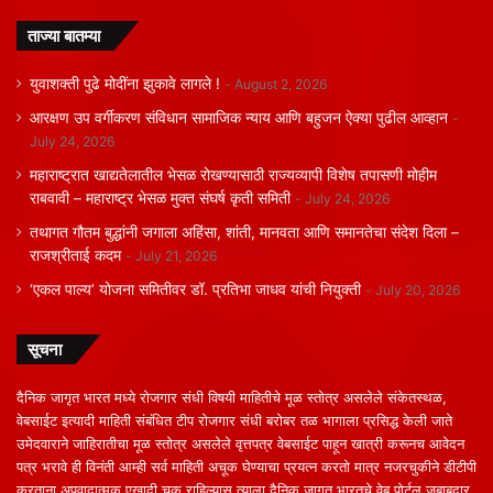
ताज्या बातम्या
युवाशक्ती पुढे मोदींना झुकावे लागले !
August 2, 2026
आरक्षण उप वर्गीकरण संविधान सामाजिक न्याय आणि बहुजन ऐक्या पुढील आव्हान
July 24, 2026
महाराष्ट्रात खाद्यतेलातील भेसळ रोखण्यासाठी राज्यव्यापी विशेष तपासणी मोहीम
राबवावी – महाराष्ट्र भेसळ मुक्त संघर्ष कृती समिती
July 24, 2026
तथागत गौतम बुद्धांनी जगाला अहिंसा, शांती, मानवता आणि समानतेचा संदेश दिला –
राजश्रीताई कदम
July 21, 2026
‘एकल पाल्य’ योजना समितीवर डॉ. प्रतिभा जाधव यांची नियुक्ती
July 20, 2026
सूचना
दैनिक जागृत भारत मध्ये रोजगार संधी विषयी माहितीचे मूळ स्तोत्र असलेले संकेतस्थळ,
वेबसाईट इत्यादी माहिती संबंधित टीप रोजगार संधी बरोबर तळ भागाला प्रसिद्ध केली जाते
उमेदवाराने जाहिरातीचा मूळ स्तोत्र असलेले वृत्तपत्र वेबसाईट पाहून खात्री करूनच आवेदन
पत्र भरावे ही विनंती आम्ही सर्व माहिती अचूक घेण्याचा प्रयत्न करतो मात्र नजरचुकीने डीटीपी
करताना अपवादात्मक एखादी चूक राहिल्यास त्याला दैनिक जागृत भारतचे वेब पोर्टल जबाबदार