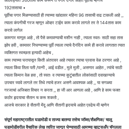
आठवड्यात 360तास काम करून ते पगार देणार आहेत पूर्वीचा म्हणजे
192तासाचा •
पूर्वीचा पगार मिळण्यासाठी ही त्याच्या खांद्यावर महिना 96 तासाची वाढ टाकली आहे ,,
त्याला कंपनीची गरज म्हणून ओव्हर टाईम काम करावे लागले तर ते 144तास काम
करावे लागेल
कामगार माणूस आहे , तो पैसे कमावण्याची मशीन नाही , त्याला स्वतः साठी सहा तास
झोप हवी , कामावर निघण्याच्या पूर्वी त्याला त्याचे दैनंदिन कामे ही करावे लागतात त्यात
व्यक्तिगत स्वच्छता इत्यादी आहेच ,
काम त्याच्या घरापासून किती अंतरावर आहे त्यावर त्याचा प्रवास वेळ ठरणार आहे ,
त्याला किंवा तिला पती /पत्नी , आई वडील , मुले मुली , असणार आहेत , त्यांचे साठी
त्याला किमान वेळ हवा , तो स्वतः व त्याच्या कुटुंबातील लोकांसाठी दवाखान्याचे
उपचार घ्यावे लागले तर तिथे त्याचे हजर असणे आवश्यक आहे ,, या सगळ्या
गरजाचां अजिबात विचार न करता ,, हा जी आर आणला आहे , आणि हे काम फक्त
कठोर हृदयाचा सैतान च करू शकतो ,
आजचे सरकार हे सैतानी मेंदू आणि सैतानी हृदयाचे आहेत एवढेच मी म्हणेन
संपूर्ण महाराष्ट्रातील घडामोडी व ताज्या बातम्या तसेच जॉब्स/शैक्षणिक/ चालू
घडामोडीवरील वैचारिक लेख त्वरित जाणून घेण्यासाठी आमच्या व्हाट्सअँप चॅनलला