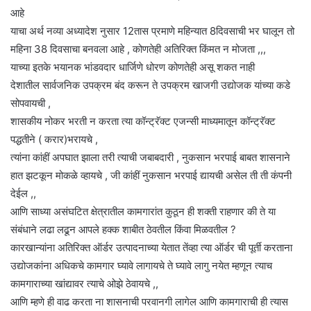
आहे
याचा अर्थ नव्या अध्यादेश नुसार 12तास प्रमाणे महिन्यात 8दिवसाची भर घालून तो
महिना 38 दिवसाचा बनवला आहे , कोणतेही अतिरिक्त किंमत न मोजता ,,,
याच्या इतके भयानक भांडवदार धार्जिणे धोरण कोणतेही असू शकत नाही
देशातील सार्वजनिक उपक्रम बंद करून ते उपक्रम खाजगी उद्योजक यांच्या कडे
सोपवायची ,
शासकीय नोकर भरती न करता त्या कॉन्ट्रॅक्ट एजन्सी माध्यमातून कॉन्ट्रॅक्ट
पद्धतीने ( करार)भरायचे ,
त्यांना कांहीं अपघात झाला तरी त्याची जबाबदारी , नुकसान भरपाई बाबत शासनाने
हात झटकून मोकळे व्हायचे , जी कांहीं नुकसान भरपाई द्यायची असेल ती ती कंपनी
देईल ,,
आणि साध्या असंघटित क्षेत्रातील कामगारांत कुठून ही शक्ती राहणार की ते या
संबंधाने लढा लढून आपले हक्क शाबीत ठेवतील किंवा मिळवतील ?
कारखान्यांना अतिरिक्त ऑर्डर उत्पादनाच्या येतात तेंव्हा त्या ऑर्डर ची पूर्ती करताना
उद्योजकांना अधिकचे कामगार घ्यावे लागायचे ते घ्यावे लागु नयेत म्हणून त्याच
कामगाराच्या खांद्यावर त्याचे ओझे ठेवायचे ,,
आणि म्हणे ही वाढ करता ना शासनाची परवानगी लागेल आणि कामगाराची ही त्यास