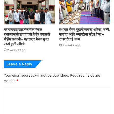
महाराष्ट्रात खाद्यतेलातील भेसळ
तथागत गौतम बुद्धांनी जगाला अहिंसा, शांती,
रोखण्यासाठी राज्यव्यापी विशेष तपासणी
मानवता आणि समानतेचा संदेश दिला –
मोहीम राबवावी – महाराष्ट्र भेसळ मुक्त
राजश्रीताई कदम
संघर्ष कृती समिती
2 weeks ago
2 weeks ago
Leave a Reply
Your email address will not be published.
Required fields are
marked
*
C
o
m
m