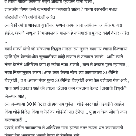
व त्याची माहिती कामगार मंत्री आकाश फुंडकर यांनी दिली ,
शासकीय निर्णय कसे कामगारांच्या फायद्याचे आहेत ? याच्या रसभरीत मधात
घोळलेली वर्णने त्यांनी केली आहेत
त्या पैकी त्यांचा आवडता युक्तीवाद म्हणजे कामगारांना अधिकचा आर्थिक फायदा
होईल, म्हणजे जणू कांहीं भांडवलदार मालक हे कामगारांना फुकट कांहीं देणार आहेत
,,
कार्ल मार्क्स यांनी जो शोषणाचा सिद्धांत मांडला त्या नुसार कामगार त्याला मिळणाऱ्या
प्रति दीन वेतनांमधील सुरुवातीच्या कांहीं तासात ते उत्पादन करतो , आणि त्याने
नंतर केलेले अतिरिक्त काम हा त्यांचा नफा असतो , यास ते वरकड मूल्य म्हणतात ,,
नव्या नियमानुसार सलग 5तास काम केल्या नंतर त्या कामगाराला 30मिनिटे
विश्रांती , व व 6तासा नंतर पुन्हा 30मिनिटे विश्रांती असा वेळ दर्शवला गेला आहे ,
याचा अर्थ इतकाच आहे की त्याला 12तास काम करताना केवळ 1तासाची विश्रांती
मिळणार आहे ,,
त्या मिळणाऱ्या 30 मिनिटात तो हात पाय धुवेल , थोडे फार घाई गडबडीने खाईल
किंवा थोडे फिरेल किंवा जमिनीवर थोडीशी पाठ टेकेल ,, पुन्हा अधिक जोमाने काम
करण्यासाठी ,,,
एखादे मशीन चालवताना ते अतिरिक्त गरम झाल्या नंतर त्याला थंड करण्यासाठी
जेवढा वेळ आवश्यक असतो तेवढा तो ठेवलेला आहे