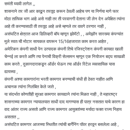
समंती घ्यावी लागेल ,,
शासनाने तर जी आर काढून तरतूद करून ठेवली आहेच पण या निर्णया मागे फार
मोठा तात्विक भाग आहे असे नाही तर ती परवानगी देताना जी लेन देन अपेक्षित त्यांना
आहे ती करण्यासाठी ती तरतूद आहे असे म्हणले तर वावगे ठरणार नाही ,
असंघटित क्षेत्रात आज डिलिव्हरी बॉय म्हणून झोमॅटो , , अमेझॉन सारख्या कंपन्यांत
मुले स्वतःची मोटार सायकल वापरून 15/16हजारात काम करत आहेत ,
अमेरिकन कंपनी साधी पेन उत्पादक कंपनी तिचे रजिस्ट्रेशन कंपनी कायद्या खाली
चेन्नई ला करते आणि त्या पेनाची विक्री सेल्समन म्हणून एक नियोजन बद्घ साखळी
काम करते , दुकानदाराकडून ऑर्डर घेऊन त्या ऑर्डर रिटेल व्यवसायिक यास
द्यायच्या ,
कंपनी अश्या कामगारांना भरती कामगार बनण्याची संधी ही ठेवत नाहीत आणि
अचानक त्यांना निलंबित केले जाते ,
या संदर्भात कोणतीही सुरक्षा कामगार कायद्याने त्यांना मिळत नाही , ते महाराष्ट्र
शासनाच्या कामगार न्यायालयात साधी दाद मागण्यास ही पात्र नसतात याचे कारण हा
वाद आंतर राज्य असतो आणि राज्य कामगार आयुक्तांच्या मर्यादा फक्त राज्य निहाय
असतात ,,
असंघटित कामगार आजच्या स्थितीत त्यांची बार्गेनिंग पॉवर हरवून बसलेला आहे ,