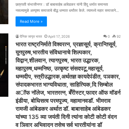
छत्रपती संभाजीनगर : डॉ बाबासाहेब आंबेडकर यांनी हिंदू धर्मात समानता
नसल्यामुळे अस्पृश्य समाजाचे बौद्ध धम्मात धर्मांतर केले. त्यामध्ये महार समाजाने…
Read More »
दैनिक जागृत भारत
April 17, 2026
0
92
भारत राष्ट्रनिर्माते विश्वरत्न, प्रज्ञासूर्य, क्रान्तिसूर्य,
युगपुरुष,भारतीय संविधानाचे शिल्पकार,
विद्वान,शीलवान, त्यागपुरुष, भारत उद्धारक,
महापुरुष,धम्मनिष्ठ, उत्कृष्ट संसदपटू,महासूर्य,
धम्मदीप, स्त्रीउद्धारक,अर्थतज्ञ कायदेपंडीत, पञकार,
संपादकभारत भाग्यविधाता, साहित्यिक,दि सिम्बोल
अॉफ नॉलेज, भारतरत्न, बॕरीस्टर,फादर ऑफ मॉडर्न
इंडीया, बोधिसत्व परमपूज्य, महामानवडॉ. भीमराव
रामजी आंबेडकर अर्थात डॉ. बाबासाहेब आंबेडकर
यांच्या 135 व्या जयंती दिनी त्यांना कोटी कोटी वंदन
व ञिवार अभिवादन तसेच सर्व भारतीयांना डॉ