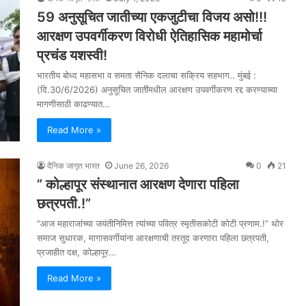
59 अनुसूचित जातीच्या एकजुटीचा विजय असो!!!
आरक्षण उपवर्गीकरण विरोधी ऐतिहासिक महामोर्चा
प्रचंड यशस्वी!
भारतीय बोध्द महासभा व समता सैनिक दलाचा सक्रिय सहभाग.. मुंबई :
(दि.30/6/2026) अनुसूचित जातींमधील आरक्षण उपवर्गीकरण रद्द करण्याच्या
मागणीसाठी काढण्यात…
Read More »
दैनिक जागृत भारत
June 26, 2026
0
21
” कोल्हापूर संस्थानात आरक्षण देणारा पहिला
छत्रपती.!”
“आज महाराजांच्या जयंतीनिमित्त त्यांच्या पवित्र स्मृतीसकोटी कोटी प्रणाम.!” थोर
समाज सुधारक, मागासवर्गीयांना आरक्षणाची तरतूद करणारा पहिला छत्रपती,
प्रजाहीत दक्ष, कोल्हापूर…
Read More »