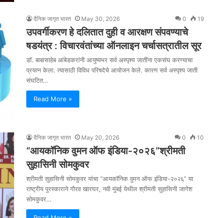
दैनिक जागृत भारत
May 30, 2026
0
19
उपवर्गीकरण हे दलितात दुही व आरक्षण संपवण्याचे
षडयंत्र : विचारवंतांच्या ऑनलाइन चर्चासत्रातील सूर
डॉ. बाबासाहेब आंबेडकरांनी आयुष्यभर सर्व अस्पृश्य जातींना एकसंघ करण्याचा
प्रयत्न केला. त्यासाठी विविध परिषदेचे आयोजन केले. कारण सर्व अस्पृश्य जाती
संघटित…
Read More »
दैनिक जागृत भारत
May 20, 2026
0
10
“आयकॉनिक वुमन ऑफ इंडिया-२०२६”श्रीमती
सुहासिनी सोमकुवर
श्रीमती सुहासिनी सोमकुवर यांचा “आयकॉनिक वुमन ऑफ इंडिया-२०२६” या
राष्ट्रीय पुरस्काराने गौरव खारघर, नवी मुंबई येथील श्रीमती सुहासिनी जागेश
सोमकुवर…
Read More »