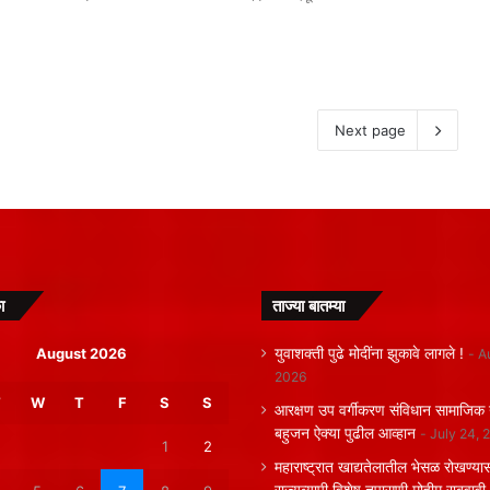
Next page
ा
ताज्या बातम्या
August 2026
युवाशक्ती पुढे मोदींना झुकावे लागले !
A
2026
T
W
T
F
S
S
आरक्षण उप वर्गीकरण संविधान सामाजिक 
बहुजन ऐक्या पुढील आव्हान
July 24, 
1
2
महाराष्ट्रात खाद्यतेलातील भेसळ रोखण्या