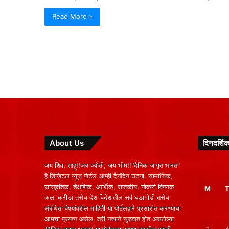
Read More »
About Us
दिनदर्शिक
जय शिव, शाहू!!जय ज्योती, जय भीम!!"दैनिक जागृत भारत"
हे डिजिटल न्यूज पोर्टल आम्ही दैनंदिन घटना, सामाजिक,
सांस्कृतिक, शैक्षणिक, आर्थिक, राजकीय, नोकरी विषयक
M
कला क्रीडा तसेच देश विदेशातील सर्व घडामोडी तसेच
संबंधित विषयांवरील माहिती या पोर्टलद्वारे प्रसारीत करण्याचा
आमचा प्रयत्न असेल. तरी नव्याने सुरुवात होत असलेल्या