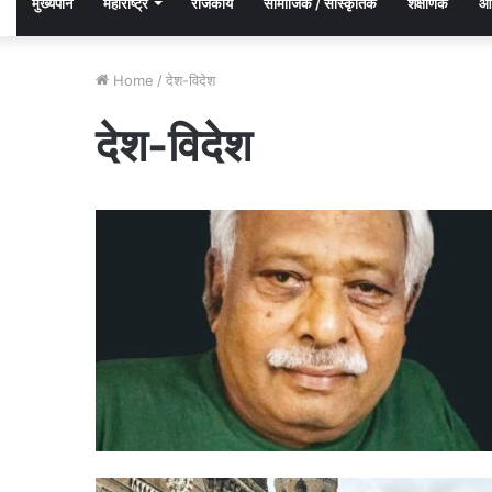
मुख्यपान
महाराष्ट्र
राजकीय
सामाजिक / सांस्कृतिक
शैक्षणिक
आर
Home
/
देश-विदेश
देश-विदेश