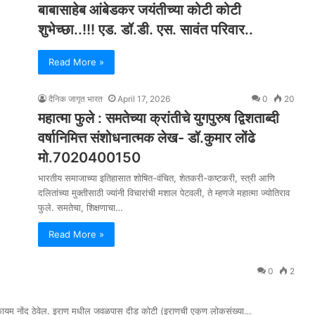
बाबासाहेब आंबेडकर जयंतीच्या कोटी कोटी
शुभेच्छा..!!! एड. डॉ.डी. एस. सावंत परिवार..
Read More »
दैनिक जागृत भारत
April 17, 2026
0
20
महात्मा फुले : समतेच्या क्रांतीचे युगपुरुष द्विशताब्दी
वर्षानिमित्त संशोधनात्मक लेख- डॉ.कुमार लोंढे
मो.7020400150
भारतीय समाजाच्या इतिहासात शोषित-वंचित, शेतकरी-कष्टकरी, स्त्री आणि
दलितांच्या मुक्तीसाठी ज्यांनी विचारांची मशाल पेटवली, ते म्हणजे महात्मा ज्योतिराव
फुले. समतेचा, शिक्षणाचा…
Read More »
0
2
कायम नोंद ठेवेल. इराण मधील जवळपास दीड कोटी (इराणची एकूण लोकसंख्या…