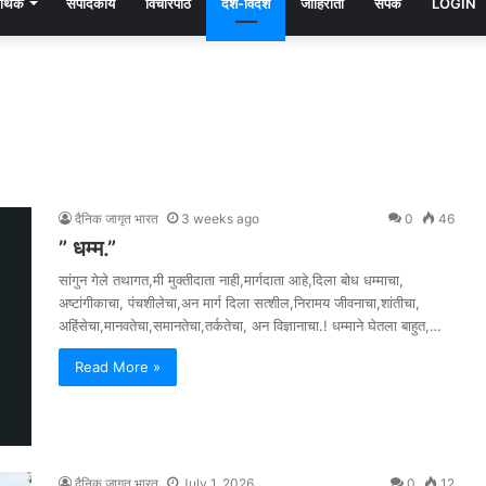
्थिक
संपादकीय
विचारपीठ
देश-विदेश
जाहिराती
संपर्क
LOGIN
दैनिक जागृत भारत
3 weeks ago
0
46
” धम्म.”
सांगुन गेले तथागत,मी मुक्तीदाता नाही,मार्गदाता आहे,दिला बोध धम्माचा,
अष्टांगीकाचा, पंचशीलेचा,अन मार्ग दिला सत्शील,निरामय जीवनाचा,शांतीचा,
अहिंसेचा,मानवतेचा,समानतेचा,तर्कतेचा, अन विज्ञानाचा.! धम्माने घेतला बाहुत,…
Read More »
दैनिक जागृत भारत
July 1, 2026
0
12