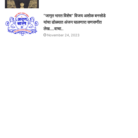
“जागृत भारत विशेष” विजय अशोक बनसोडे
यांचा डोळ्यात अंजन घालणारा सणसणीत
लेख….वाचा..
November 24, 2023