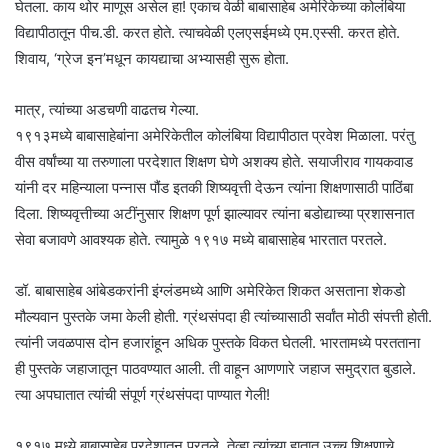
घेतला. काय थोर माणूस असेल हा! एकाच वेळी बाबासाहेब अमेरिकेच्या कोलंबिया
विद्यापीठातून पीच.डी. करत होते. त्याचवेळी एलएसईमध्ये एम.एस्सी. करत होते.
शिवाय, ‘ग्रेज इन’मधून कायद्याचा अभ्यासही सुरू होता.
मात्र, त्यांच्या अडचणी वाढतच गेल्या.
१९१३मध्ये बाबासाहेबांना अमेरिकेतील कोलंबिया विद्यापीठात प्रवेश मिळाला. परंतु
वीस वर्षांच्या या तरुणाला परदेशात शिक्षण घेणे अशक्य होते. सयाजीराव गायकवाड
यांनी दर महिन्याला पन्नास पौंड इतकी शिष्यवृत्ती देऊन त्यांना शिक्षणासाठी पाठिंबा
दिला. शिष्यवृत्तीच्या अटींनुसार शिक्षण पूर्ण झाल्यावर त्यांना बडोद्याच्या प्रशासनात
सेवा बजावणे आवश्यक होते. त्यामुळे १९१७ मध्ये बाबासाहेब भारतात परतले.
डॉ. बाबासाहेब आंबेडकरांनी इंग्लंडमध्ये आणि अमेरिकेत शिकत असताना शेकडो
मौल्यवान पुस्तके जमा केली होती. ग्रंथसंपदा ही त्यांच्यासाठी सर्वांत मोठी संपत्ती होती.
त्यांनी जवळपास दोन हजारांहून अधिक पुस्तके विकत घेतली. भारतामध्ये परतताना
ही पुस्तके जहाजातून पाठवण्यात आली. ती वाहून आणणारे जहाज समुद्रात बुडाले.
त्या अपघातात त्यांची संपूर्ण ग्रंथसंपदा पाण्यात गेली!
१९१७ मध्ये बाबासाहेब परदेशातून परतले, तेव्हा त्यांच्या हातात उच्च शिक्षणाचे