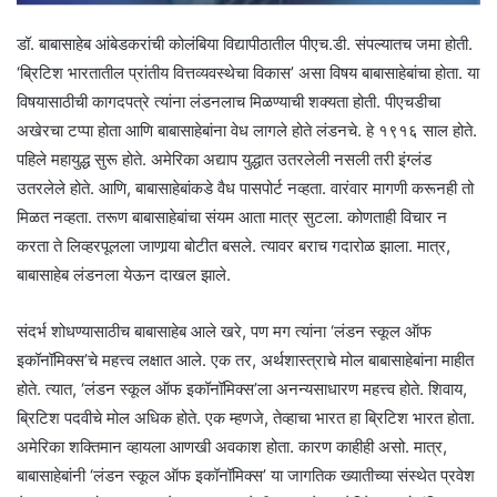
डॉ. बाबासाहेब आंबेडकरांची कोलंबिया विद्यापीठातील पीएच.डी. संपल्यातच जमा होती.
‘ब्रिटिश भारतातील प्रांतीय वित्तव्यवस्थेचा विकास’ असा विषय बाबासाहेबांचा होता. या
विषयासाठीची कागदपत्रे त्यांना लंडनलाच मिळण्याची शक्यता होती. पीएचडीचा
अखेरचा टप्पा होता आणि बाबासाहेबांना वेध लागले होते लंडनचे. हे १९१६ साल होते.
पहिले महायुद्ध सुरू होते. अमेरिका अद्याप युद्धात उतरलेली नसली तरी इंग्लंड
उतरलेले होते. आणि, बाबासाहेबांकडे वैध पासपोर्ट नव्हता. वारंवार मागणी करूनही तो
मिळत नव्हता. तरूण बाबासाहेबांचा संयम आता मात्र सुटला. कोणताही विचार न
करता ते लिव्हरपूलला जाणार्‍या बोटीत बसले. त्यावर बराच गदारोळ झाला. मात्र,
बाबासाहेब लंडनला येऊन दाखल झाले.
संदर्भ शोधण्यासाठीच बाबासाहेब आले खरे, पण मग त्यांना ‘लंडन स्कूल ऑफ
इकॉनॉमिक्स’चे महत्त्व लक्षात आले. एक तर, अर्थशास्त्राचे मोल बाबासाहेबांना माहीत
होते. त्यात, ‘लंडन स्कूल ऑफ इकॉनॉमिक्स’ला अनन्यसाधारण महत्त्व होते. शिवाय,
ब्रिटिश पदवीचे मोल अधिक होते. एक म्हणजे, तेव्हाचा भारत हा ब्रिटिश भारत होता.
अमेरिका शक्तिमान व्हायला आणखी अवकाश होता. कारण काहीही असो. मात्र,
बाबासाहेबांनी ‘लंडन स्कूल ऑफ इकॉनॉमिक्स’ या जागतिक ख्यातीच्या संस्थेत प्रवेश