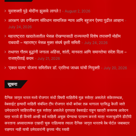
युवाशक्ती पुढे मोदींना झुकावे लागले !
August 2, 2026
आरक्षण उप वर्गीकरण संविधान सामाजिक न्याय आणि बहुजन ऐक्या पुढील आव्हान
July 24, 2026
महाराष्ट्रात खाद्यतेलातील भेसळ रोखण्यासाठी राज्यव्यापी विशेष तपासणी मोहीम
राबवावी – महाराष्ट्र भेसळ मुक्त संघर्ष कृती समिती
July 24, 2026
तथागत गौतम बुद्धांनी जगाला अहिंसा, शांती, मानवता आणि समानतेचा संदेश दिला –
राजश्रीताई कदम
July 21, 2026
‘एकल पाल्य’ योजना समितीवर डॉ. प्रतिभा जाधव यांची नियुक्ती
July 20, 2026
सूचना
दैनिक जागृत भारत मध्ये रोजगार संधी विषयी माहितीचे मूळ स्तोत्र असलेले संकेतस्थळ,
वेबसाईट इत्यादी माहिती संबंधित टीप रोजगार संधी बरोबर तळ भागाला प्रसिद्ध केली जाते
उमेदवाराने जाहिरातीचा मूळ स्तोत्र असलेले वृत्तपत्र वेबसाईट पाहून खात्री करूनच आवेदन
पत्र भरावे ही विनंती आम्ही सर्व माहिती अचूक घेण्याचा प्रयत्न करतो मात्र नजरचुकीने डीटीपी
करताना अपवादात्मक एखादी चूक राहिल्यास त्याला दैनिक जागृत भारतचे वेब पोर्टल जबाबदार
राहणार नाही याची उमेदवारांनी कृपया नोंद घ्यावी