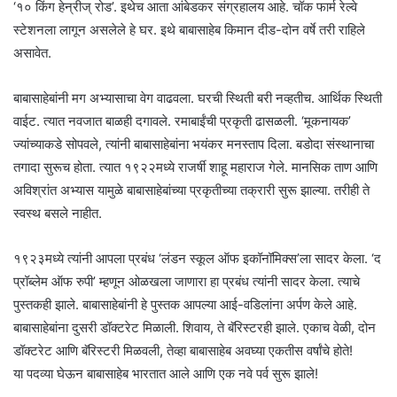
‘१० किंग हेन्रीज् रोड’. इथेच आता आंबेडकर संग्रहालय आहे. चॉक फार्म रेल्वे
स्टेशनला लागून असलेले हे घर. इथे बाबासाहेब किमान दीड-दोन वर्षे तरी राहिले
असावेत.
बाबासाहेबांनी मग अभ्यासाचा वेग वाढवला. घरची स्थिती बरी नव्हतीच. आर्थिक स्थिती
वाईट. त्यात नवजात बाळही दगावले. रमाबाईंची प्रकृती ढासळली. ‘मूकनायक’
ज्यांच्याकडे सोपवले, त्यांनी बाबासाहेबांना भयंकर मनस्ताप दिला. बडोदा संस्थानाचा
तगादा सुरूच होता. त्यात १९२२मध्ये राजर्षी शाहू महाराज गेले. मानसिक ताण आणि
अविश्रांत अभ्यास यामुळे बाबासाहेबांच्या प्रकृतीच्या तक्रारी सुरू झाल्या. तरीही ते
स्वस्थ बसले नाहीत.
१९२३मध्ये त्यांनी आपला प्रबंध ‘लंडन स्कूल ऑफ इकॉनॉमिक्स’ला सादर केला. ‘द
प्रॉब्लेम ऑफ रुपी’ म्हणून ओळखला जाणारा हा प्रबंध त्यांनी सादर केला. त्याचे
पुस्तकही झाले. बाबासाहेबांनी हे पुस्तक आपल्या आई-वडिलांना अर्पण केले आहे.
बाबासाहेबांना दुसरी डॉक्टरेट मिळाली. शिवाय, ते बॅरिस्टरही झाले. एकाच वेळी, दोन
डॉक्टरेट आणि बॅरिस्टरी मिळवली, तेव्हा बाबासाहेब अवघ्या एकतीस वर्षांचे होते!
या पदव्या घेऊन बाबासाहेब भारतात आले आणि एक नवे पर्व सुरू झाले!