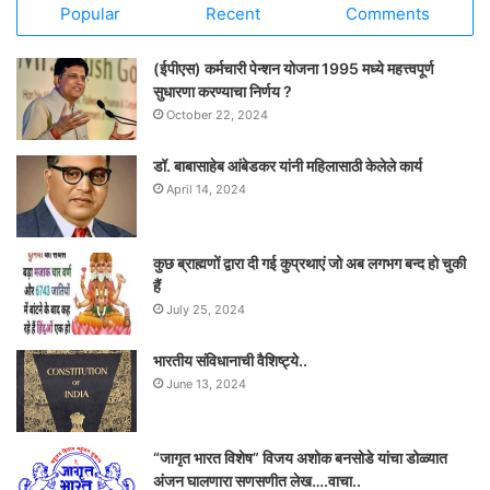
Popular
Recent
Comments
(ईपीएस) कर्मचारी पेन्शन योजना 1995 मध्ये महत्त्वपूर्ण
सुधारणा करण्याचा निर्णय ?
October 22, 2024
डॉ. बाबासाहेब आंबेडकर यांनी महिलासाठी केलेले कार्य
April 14, 2024
कुछ ब्राह्मणों द्वारा दी गई कुप्रथाएं जो अब लगभग बन्द हो चुकी
हैं
July 25, 2024
भारतीय संविधानाची वैशिष्ट्ये..
June 13, 2024
“जागृत भारत विशेष” विजय अशोक बनसोडे यांचा डोळ्यात
अंजन घालणारा सणसणीत लेख….वाचा..