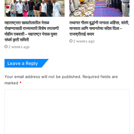
महाराष्ट्रात खाद्यतेलातील भेसळ
तथागत गौतम बुद्धांनी जगाला अहिंसा, शांती,
रोखण्यासाठी राज्यव्यापी विशेष तपासणी
मानवता आणि समानतेचा संदेश दिला –
मोहीम राबवावी – महाराष्ट्र भेसळ मुक्त
राजश्रीताई कदम
संघर्ष कृती समिती
2 weeks ago
2 weeks ago
Leave a Reply
Your email address will not be published.
Required fields are
marked
*
C
o
m
m
e