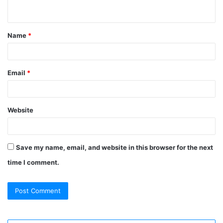
n
t
Name
*
*
Email
*
Website
Save my name, email, and website in this browser for the next
time I comment.