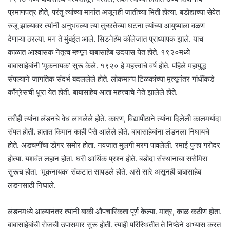
प्रमाणपत्र होते, परंतु त्यांच्या मार्गात अजूनही जातीच्या भिंती होत्या. बडोद्याच्या सेवेत
रुजू झाल्यावर त्यांनी अनुभवल्या त्या तुच्छतेच्या घटना त्यांच्या आयुष्याला वळण
देणाऱ्या ठरल्या. मग ते मुंबईत आले. सिडनेहॅम कॉलेजात प्राध्यापक झाले. याच
काळात आश्वासक नेतृत्व म्हणून बाबासाहेब उदयास येत होते. १९२०मध्ये
बाबासाहेबांनी ‘मूकनायक’ सुरू केले. १९२० हे महत्त्वाचे वर्ष होते. पहिले महायुद्ध
संपल्याने जागतिक संदर्भ बदललेले होते. लोकमान्य टिळकांच्या मृत्यूनंतर गांधींकडे
कॉंग्रेसची धुरा येत होती. बाबासाहेब आता महत्त्वाचे नेते झालेले होते.
तरीही त्यांना लंडनचे वेध लागलेले होते. कारण, विद्यापीठाने त्यांना दिलेली कालमर्यादा
संपत होती. हातात किमान काही पैसे आलेले होते. बाबासाहेबांना लंडनला निघायचे
होते. अडचणींचा डोंगर समोर होता. नवजात मुलगी मरण पावलेली. रमाई पुन्हा गरोदर
होत्या. यशवंत लहान होता. घरी आर्थिक प्रश्न होते. बडोदा संस्थानाचा ससेमिरा
सुरूच होता. ‘मूकनायक’ संकटात सापडले होते. असे सारे असूनही बाबासाहेब
लंडनसाठी निघाले.
लंडनमध्ये आल्यानंतर त्यांनी बाकी औपचारिकता पूर्ण केल्या. मात्र, काळ कठीण होता.
बाबासाहेबांची रोजची उपासमार सुरू होती. त्याही परिस्थितीत ते निष्ठेने अभ्यास करत