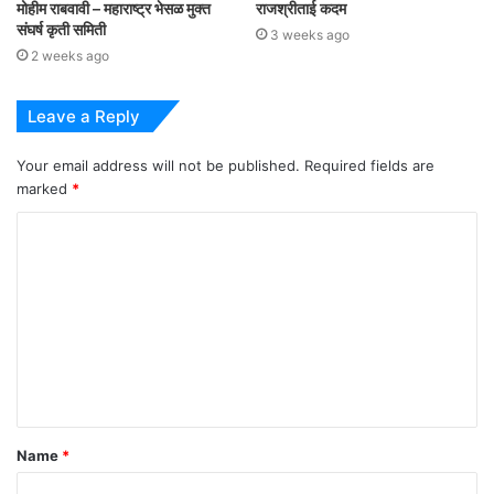
मोहीम राबवावी – महाराष्ट्र भेसळ मुक्त
राजश्रीताई कदम
संघर्ष कृती समिती
3 weeks ago
2 weeks ago
Leave a Reply
Your email address will not be published.
Required fields are
marked
*
C
o
m
m
e
n
t
Name
*
*