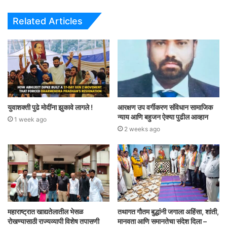
Related Articles
युवाशक्ती पुढे मोदींना झुकावे लागले !
आरक्षण उप वर्गीकरण संविधान सामाजिक
न्याय आणि बहुजन ऐक्या पुढील आव्हान
1 week ago
2 weeks ago
महाराष्ट्रात खाद्यतेलातील भेसळ
तथागत गौतम बुद्धांनी जगाला अहिंसा, शांती,
रोखण्यासाठी राज्यव्यापी विशेष तपासणी
मानवता आणि समानतेचा संदेश दिला –