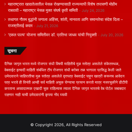
महाराष्ट्रात खाद्यतेलातील भेसळ रोखण्यासाठी राज्यव्यापी विशेष तपासणी मोहीम
राबवावी – महाराष्ट्र भेसळ मुक्त संघर्ष कृती समिती
July 24, 2026
तथागत गौतम बुद्धांनी जगाला अहिंसा, शांती, मानवता आणि समानतेचा संदेश दिला –
राजश्रीताई कदम
July 21, 2026
‘एकल पाल्य’ योजना समितीवर डॉ. प्रतिभा जाधव यांची नियुक्ती
July 20, 2026
सूचना
दैनिक जागृत भारत मध्ये रोजगार संधी विषयी माहितीचे मूळ स्तोत्र असलेले संकेतस्थळ,
वेबसाईट इत्यादी माहिती संबंधित टीप रोजगार संधी बरोबर तळ भागाला प्रसिद्ध केली जाते
उमेदवाराने जाहिरातीचा मूळ स्तोत्र असलेले वृत्तपत्र वेबसाईट पाहून खात्री करूनच आवेदन
पत्र भरावे ही विनंती आम्ही सर्व माहिती अचूक घेण्याचा प्रयत्न करतो मात्र नजरचुकीने डीटीपी
करताना अपवादात्मक एखादी चूक राहिल्यास त्याला दैनिक जागृत भारतचे वेब पोर्टल जबाबदार
राहणार नाही याची उमेदवारांनी कृपया नोंद घ्यावी
© Copyright 2026, All Rights Reserved