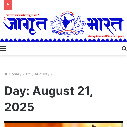
Menu
Home
/
2025
/
August
/
21
Day:
August 21,
2025