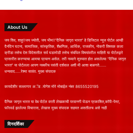
About Us
जय शिव, शाहू!!जय ज्योती, जय भीम!!"दैनिक जागृत भारत" हे डिजिटल न्यूज पोर्टल आम्ही
दैनंदिन घटना, सामाजिक, सांस्कृतिक, शैक्षणिक, आर्थिक, राजकीय, नोकरी विषयक कला
क्रीडा तसेच देश विदेशातील सर्व घडामोडी तसेच संबंधित विषयांवरील माहिती या पोर्टलद्वारे
प्रसारीत करण्याचा आमचा प्रयत्न असेल. तरी नव्याने सुरुवात होत असलेल्या "दैनिक जागृत
भारत" या पोर्टलला आपण नक्कीच पसंती दर्शवाल अशी मी आशा बाळगते......
धन्यवाद.....रेश्मा सावंत. मुख्य संपादक
कायदेशीर सल्लागार अॅड .योगेश मोरे मोबाईल नंबर 8655520195
दैनिक जागृत भारत या वेब पोर्टल वरती लेखकाची परवानगी घेऊन प्रकाशित,कॉपी-पेस्ट,
फॉरवर्ड झालेल्या विचारास, लेखास मुख्य संपादक सहमत असतीलच असे नाही
दिनदर्शिका